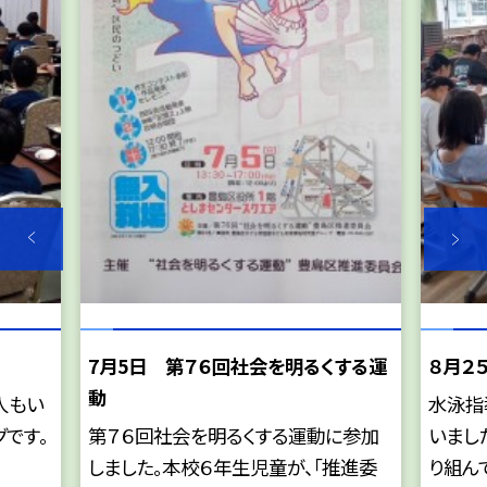
7月5日 第７６回社会を明るくする運
８月２
動
人もい
水泳指
グです。
第７６回社会を明るくする運動に参加
いまし
しました。本校６年生児童が、「推進委
り組んで