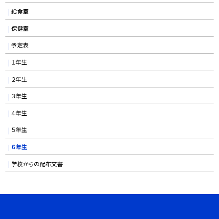
給食室
保健室
予定表
１年生
２年生
３年生
４年生
５年生
６年生
学校からの配布文書