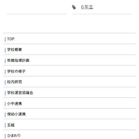
６年生
TOP
学校概要
年間指導計画
学校の様子
校内研究
学校運営協議会
小中連携
保幼小連携
五組
ひまわり