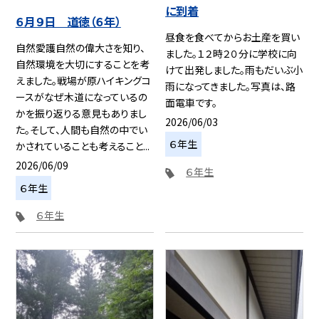
に到着
６月９日 道徳（６年）
昼食を食べてからお土産を買い
自然愛護自然の偉大さを知り、
ました。１２時２０分に学校に向
自然環境を大切にすることを考
けて出発しました。雨もだいぶ小
えました。戦場が原ハイキングコ
雨になってきました。写真は、路
ースがなぜ木道になっているの
面電車です。
かを振り返りる意見もありまし
2026/06/03
た。そして、人間も自然の中でい
６年生
かされていることも考えること...
2026/06/09
６年生
６年生
６年生