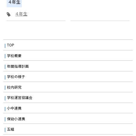
４年生
４年生
TOP
学校概要
年間指導計画
学校の様子
校内研究
学校運営協議会
小中連携
保幼小連携
五組