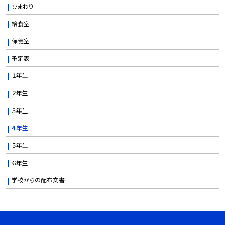
ひまわり
給食室
保健室
予定表
１年生
２年生
３年生
４年生
５年生
６年生
学校からの配布文書