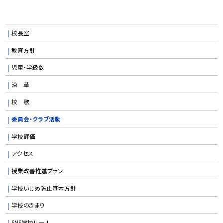
校長室
教育方針
児童・学級数
沿 革
校 歌
委員会・クラブ活動
学校評価
アクセス
授業改善推進プラン
学校いじめ防止基本方針
学校のきまり
SNS学校ルール