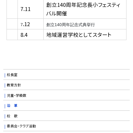
創立140周年記念長小フェスティ
7.11
バル開催
.12
7
創立140周年記念式典挙行
8.4
地域運営学校としてスタート
校長室
教育方針
児童・学級数
沿 革
校 歌
委員会・クラブ活動