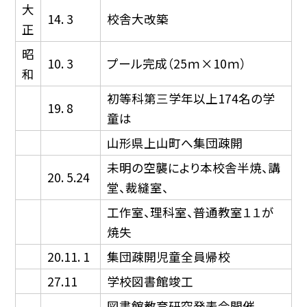
大
14. 3
校舎大改築
正
昭
10. 3
プール完成（25ｍ×10ｍ）
和
初等科第三学年以上174名の学
19. 8
童は
山形県上山町へ集団疎開
未明の空襲により本校舎半焼、講
20. 5.24
堂、裁縫室、
工作室、理科室、普通教室１１が
焼失
20.11. 1
集団疎開児童全員帰校
27.11
学校図書館竣工
図書館教育研究発表会開催