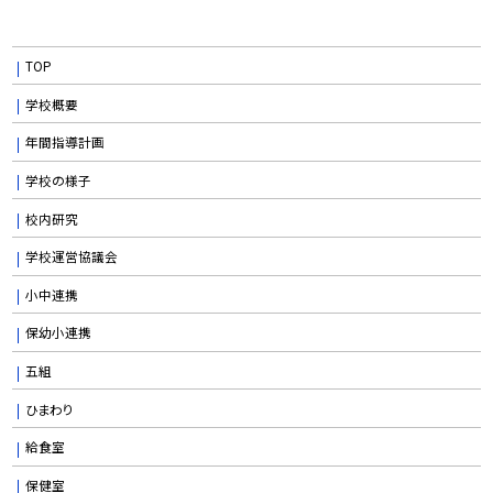
TOP
学校概要
年間指導計画
学校の様子
校内研究
学校運営協議会
小中連携
保幼小連携
五組
ひまわり
給食室
保健室