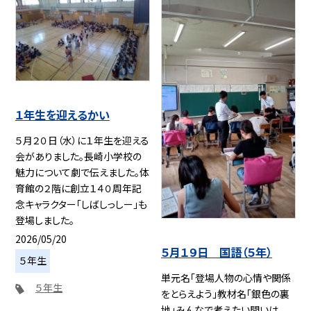
１年生を迎えるかい
５月２０日（水）に１年生を迎える
会がありました。長崎小学校の
魅力について劇で伝えました。体
育館の２階に創立１４０周年記
念キャラクター「しばしっしー」も
登場しました。
2026/05/20
５月１９日 国語（５年）
５年生
単元名「登場人物の心情や関係
５年生
をとらえよう」教材名「銀色の裏
地」みんなで考えたい問いは、