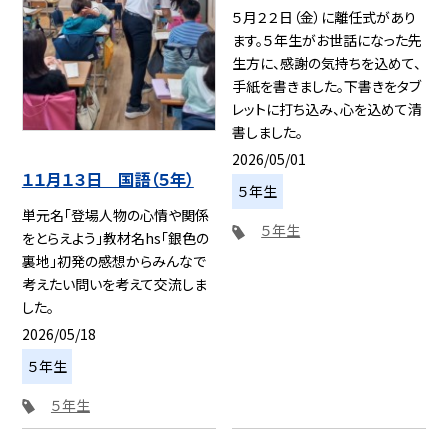
５月２２日（金）に離任式があり
ます。５年生がお世話になった先
生方に、感謝の気持ちを込めて、
手紙を書きました。下書きをタブ
レットに打ち込み、心を込めて清
書しました。
2026/05/01
１１月１３日 国語（５年）
５年生
単元名「登場人物の心情や関係
５年生
をとらえよう」教材名hs「銀色の
裏地」初発の感想からみんなで
考えたい問いを考えて交流しま
した。
2026/05/18
５年生
５年生