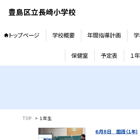
豊島区立長崎小学校
トップページ
学校概要
年間指導計画
学
保健室
予定表
１
TOP
>
１年生
６月８日 国語（１年）