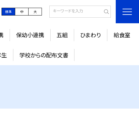
標準
中
大
携
保幼小連携
五組
ひまわり
給食室
年生
学校からの配布文書