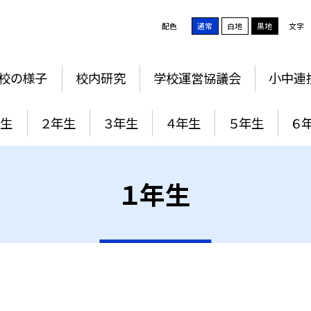
配色
通常
白地
黒地
文字
校の様子
校内研究
学校運営協議会
小中連
年生
２年生
３年生
４年生
５年生
６
１年生