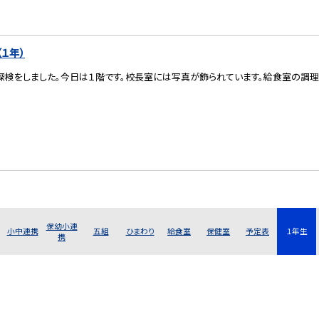
１年）
探検をしました。今日は１階です。校長室には写真が飾られています。給食室の調理
保幼小連
小中連携
五組
ひまわり
給食室
保健室
予定表
１年生
携