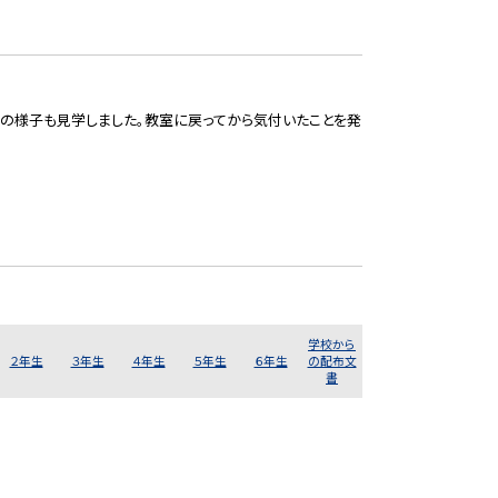
の様子も見学しました。教室に戻ってから気付いたことを発
学校から
２年生
３年生
４年生
５年生
６年生
の配布文
書