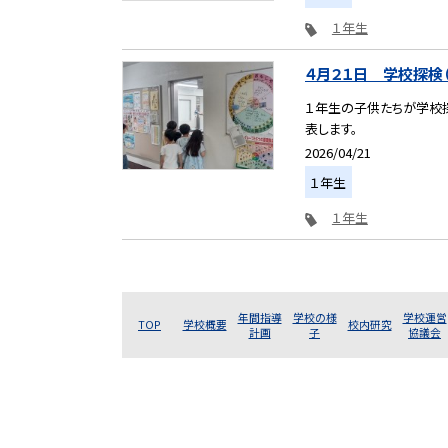
１年生
４月２１日 学校探検（
１年生の子供たちが学校
表します。
2026/04/21
１年生
１年生
年間指導
学校の様
学校運営
TOP
学校概要
校内研究
計画
子
協議会