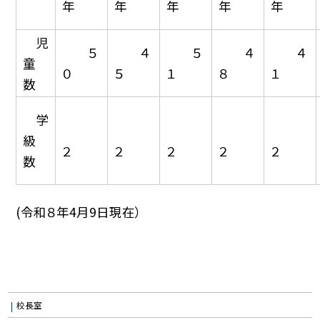
年
年
年
年
年
児
５
４
５
４
４
童
０
５
１
８
１
数
学
級
２
２
２
２
２
数
(令和８年4月9日現在）
校長室