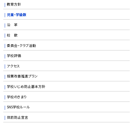
教育方針
児童・学級数
沿 革
校 歌
委員会・クラブ活動
学校評価
アクセス
授業改善推進プラン
学校いじめ防止基本方針
学校のきまり
SNS学校ルール
体罰防止宣言