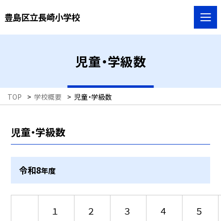
豊島区立長崎小学校
児童・学級数
TOP
>
学校概要
>
児童・学級数
児童・学級数
令和8
年度
１
２
３
４
５