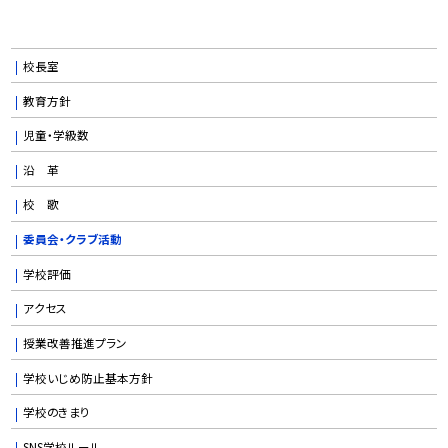
校長室
教育方針
児童・学級数
沿 革
校 歌
委員会・クラブ活動
学校評価
アクセス
授業改善推進プラン
学校いじめ防止基本方針
学校のきまり
SNS学校ルール