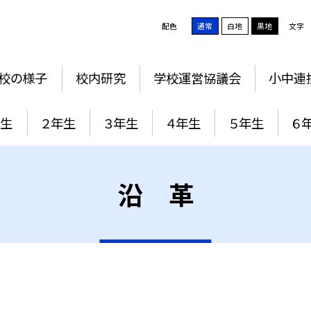
配色
通常
白地
黒地
文字
校の様子
校内研究
学校運営協議会
小中連
年生
２年生
３年生
４年生
５年生
６
沿 革