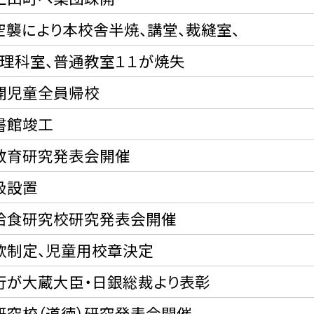
空襲により本校舎半焼、講堂、裁縫室、
、理科室、普通教室１１が焼失
開児童全員帰校
書館竣工
教育研究発表会開催
級設置
給食研究校研究発表会開催
歌制定、児童用校章決定
行が大蔵大臣・日銀総裁より表彰
研究校（道徳）研究発表会開催