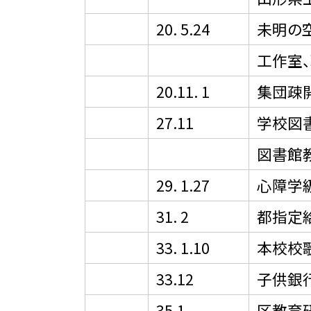
20. 5.24
未明の
工作室
20.11. 1
集団疎
27.11
学校図
図書館
29. 1.27
心障学
31. 2
都指定
33. 1.10
本校校
33.12
子供銀
35.1
区教育