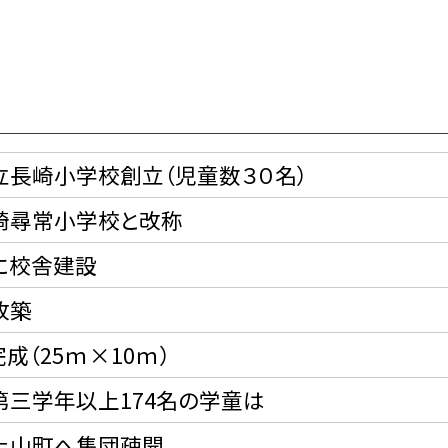
立長崎小学校創立（児童数３０名）
崎尋常小学校と改称
に校舎建設
改築
成（25ｍ×10ｍ）
第三学年以上174名の学童は
上山町へ集団疎開