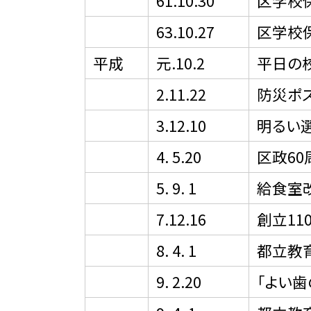
61.10.30
区学校
63.10.27
区学校
平成
元.10.2
平日の
2.11.22
防災ポ
3.12.10
明るい
4. 5.20
区政6
5. 9. 1
給食室
7.12.16
創立1
8. 4. 1
都立教
9. 2.20
「よい