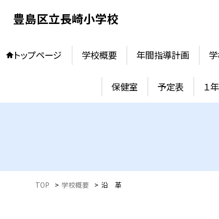
豊島区立長崎小学校
トップページ
学校概要
年間指導計画
学
保健室
予定表
１
TOP
>
学校概要
>
沿 革