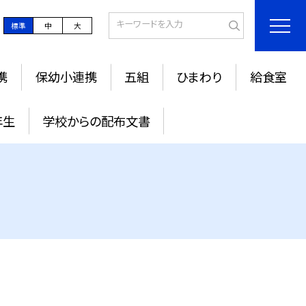
標準
中
大
携
保幼小連携
五組
ひまわり
給食室
年生
学校からの配布文書