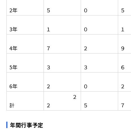
2年
５
０
５
3年
１
０
１
4年
７
２
９
5年
３
３
６
6年
２
０
２
２
計
２
５
７
年間行事予定