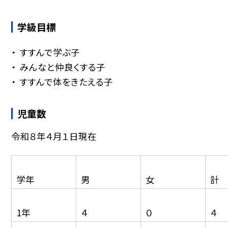
学級目標
すすんで学ぶ子
みんなと仲良くする子
すすんで体をきたえる子
児童数
令和８年４月１日現在
学年
男
女
計
1年
４
０
４