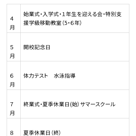
始業式・入学式・１年生を迎える会・特別支
４
援学級移動教室（5・６年）
月
５
開校記念日
月
６
体力テスト 水泳指導
月
７
終業式・夏季休業日(始）サマースクール
月
８
夏季休業日（終）