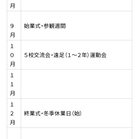
月
９
始業式・参観週間
月
１
０
５校交流会・遠足（１〜２年）運動会
月
１
１
月
１
２
終業式・冬季休業日（始）
月