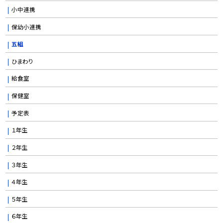
小中連携
保幼小連携
五組
ひまわり
給食室
保健室
予定表
１年生
２年生
３年生
４年生
５年生
６年生