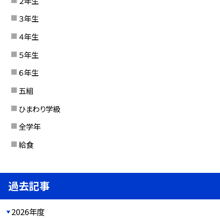
２年生
３年生
４年生
５年生
６年生
五組
ひまわり学級
全学年
給食
過去記事
2026年度