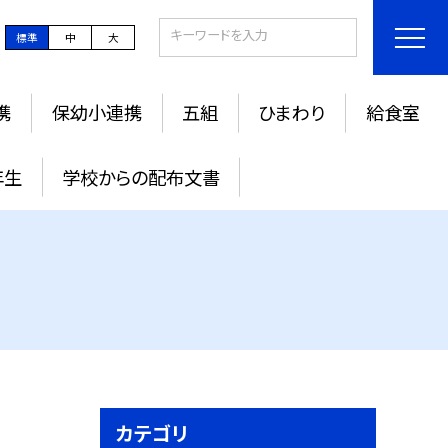
標準
中
大
携
保幼小連携
五組
ひまわり
給食室
年生
学校からの配布文書
カテゴリ