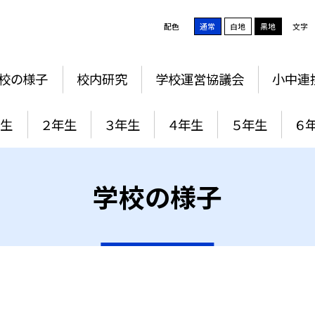
配色
通常
白地
黒地
文字
校の様子
校内研究
学校運営協議会
小中連
年生
２年生
３年生
４年生
５年生
６
学校の様子