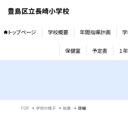
豊島区立長崎小学校
トップページ
学校概要
年間指導計画
学
保健室
予定表
１
TOP
>
学校の様子
>
給食
>
詳細