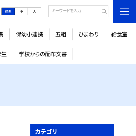
標準
中
大
携
保幼小連携
五組
ひまわり
給食室
年生
学校からの配布文書
カテゴリ