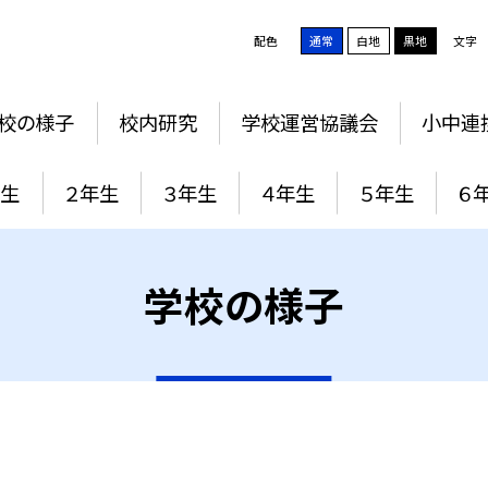
配色
通常
白地
黒地
文字
校の様子
校内研究
学校運営協議会
小中連
年生
２年生
３年生
４年生
５年生
６
学校の様子