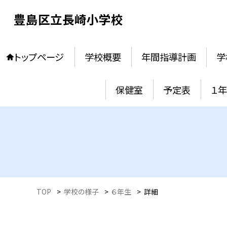
豊島区立長崎小学校
トップページ
学校概要
年間指導計画
学
保健室
予定表
１
TOP
>
学校の様子
>
６年生
>
詳細