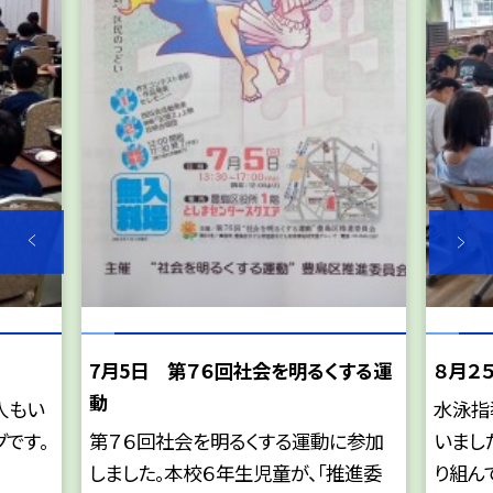
7月5日 第７６回社会を明るくする運
８月２
動
人もい
水泳指
グです。
第７６回社会を明るくする運動に参加
いまし
しました。本校６年生児童が、「推進委
り組んで