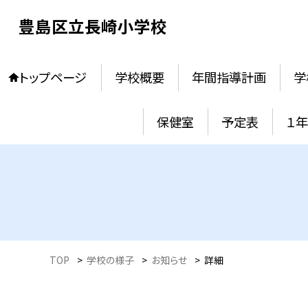
豊島区立長崎小学校
トップページ
学校概要
年間指導計画
学
保健室
予定表
１
TOP
>
学校の様子
>
お知らせ
>
詳細