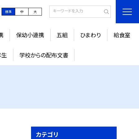
標準
中
大
携
保幼小連携
五組
ひまわり
給食室
年生
学校からの配布文書
カテゴリ