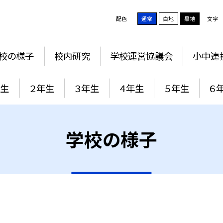
配色
通常
白地
黒地
文字
校の様子
校内研究
学校運営協議会
小中連
年生
２年生
３年生
４年生
５年生
６
学校の様子