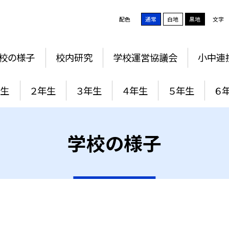
配色
通常
白地
黒地
文字
校の様子
校内研究
学校運営協議会
小中連
年生
２年生
３年生
４年生
５年生
６
学校の様子