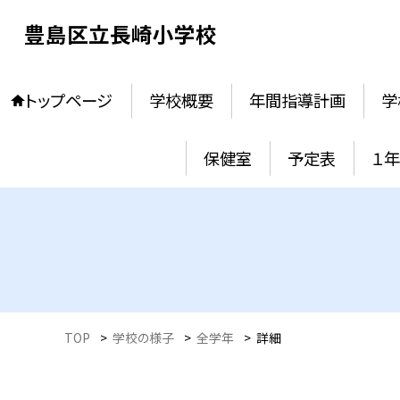
豊島区立長崎小学校
トップページ
学校概要
年間指導計画
学
保健室
予定表
１
TOP
>
学校の様子
>
全学年
>
詳細