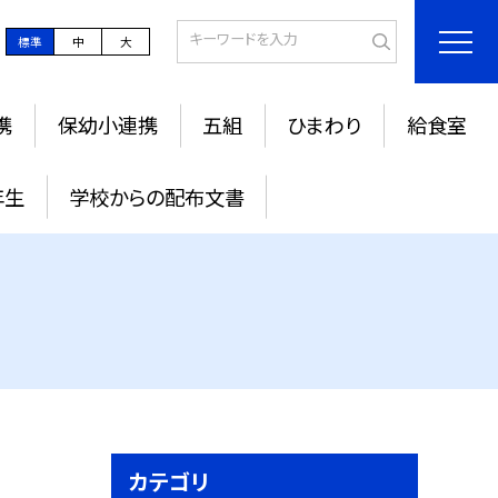
標準
中
大
携
保幼小連携
五組
ひまわり
給食室
年生
学校からの配布文書
カテゴリ