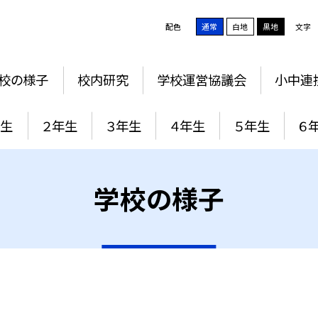
配色
通常
白地
黒地
文字
校の様子
校内研究
学校運営協議会
小中連
年生
２年生
３年生
４年生
５年生
６
学校の様子