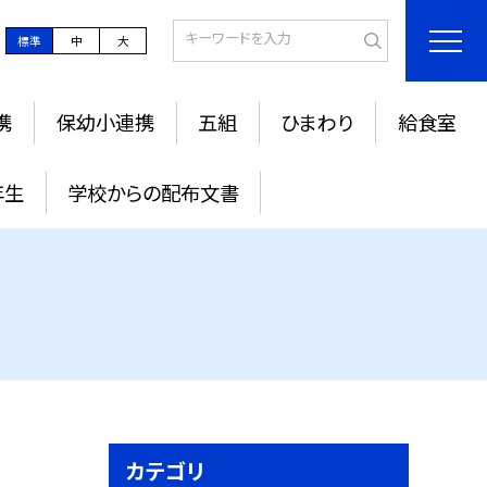
標準
中
大
携
保幼小連携
五組
ひまわり
給食室
年生
学校からの配布文書
カテゴリ