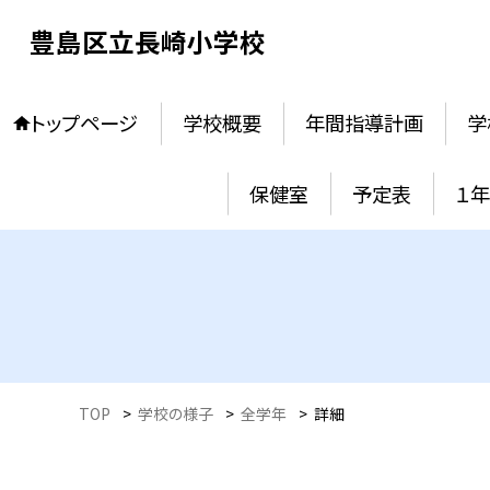
豊島区立長崎小学校
トップページ
学校概要
年間指導計画
学
保健室
予定表
１
TOP
>
学校の様子
>
全学年
>
詳細