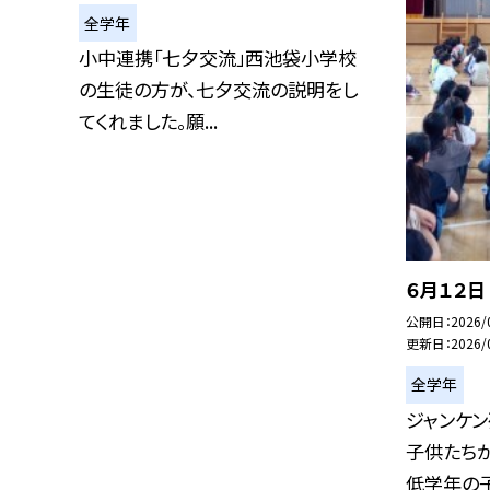
全学年
小中連携「七夕交流」西池袋小学校
の生徒の方が、七夕交流の説明をし
てくれました。願...
６月１２
公開日
2026/
更新日
2026/
全学年
ジャンケン
子供たち
低学年の子