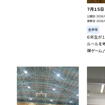
７月１５
公開日
2026/
更新日
2026/
全学年
６年生が
ルールを考
弾ゲーム」や「