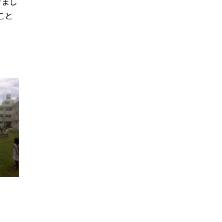
きまし
こと