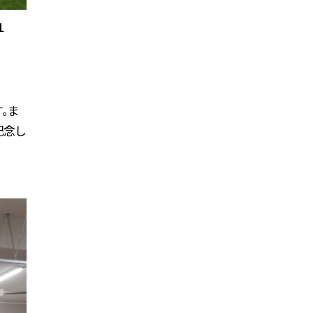
１
。ま
記念し