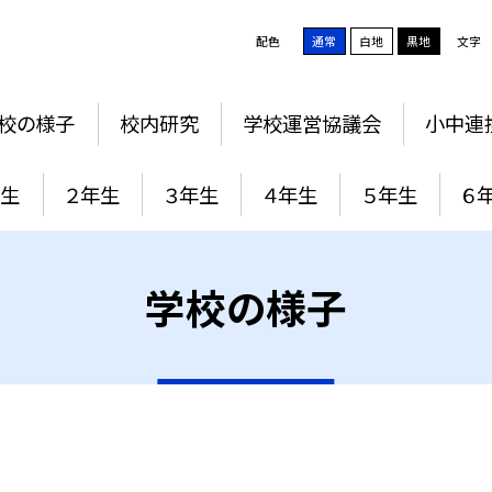
配色
通常
白地
黒地
文字
校の様子
校内研究
学校運営協議会
小中連
年生
２年生
３年生
４年生
５年生
６
学校の様子