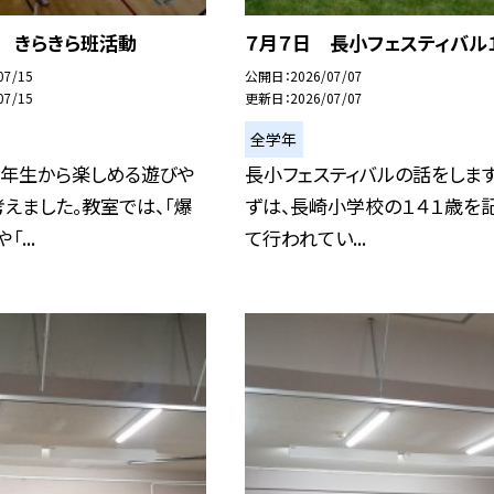
日 きらきら班活動
７月７日 長小フェスティバル
07/15
公開日
2026/07/07
07/15
更新日
2026/07/07
全学年
１年生から楽しめる遊びや
長小フェスティバルの話をします
えました。教室では、「爆
ずは、長崎小学校の１４１歳を
...
て行われてい...