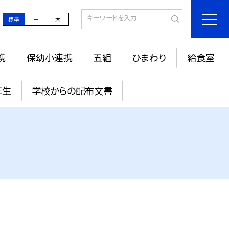
標準
中
大
携
保幼小連携
五組
ひまわり
給食室
年生
学校からの配布文書