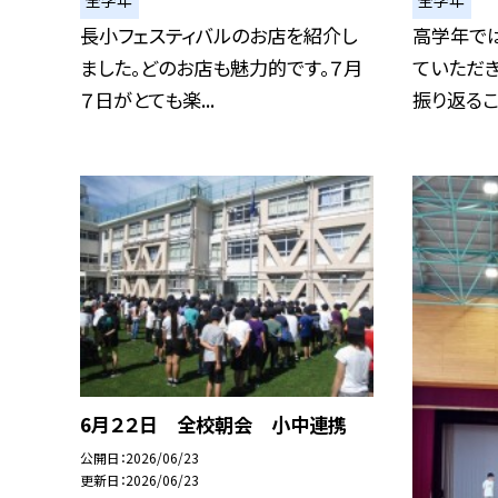
全学年
全学年
長小フェスティバルのお店を紹介し
高学年で
ました。どのお店も魅力的です。７月
ていただ
７日がとても楽...
振り返ること
6月２２日 全校朝会 小中連携
公開日
2026/06/23
更新日
2026/06/23