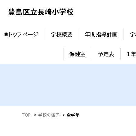
豊島区立長崎小学校
トップページ
学校概要
年間指導計画
学
保健室
予定表
１
TOP
>
学校の様子
>
全学年