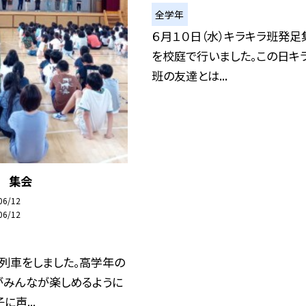
全学年
６月１０日（水）キラキラ班発足
を校庭で行いました。この日キ
班の友達とは...
日 集会
06/12
06/12
列車をしました。高学年の
がみんなが楽しめるように
に声...