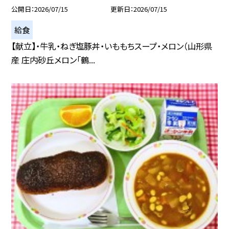
公開日
2026/07/15
更新日
2026/07/15
給食
【献立】・牛乳・ねぎ塩豚丼・いももちスープ・メロン（山形県
産 庄内砂丘メロン「鶴...