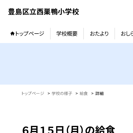
豊島区立西巣鴨小学校
トップページ
学校概要
おたより
おし
トップページ
>
学校の様子
>
給食
>
詳細
６月１５日（月）の給食