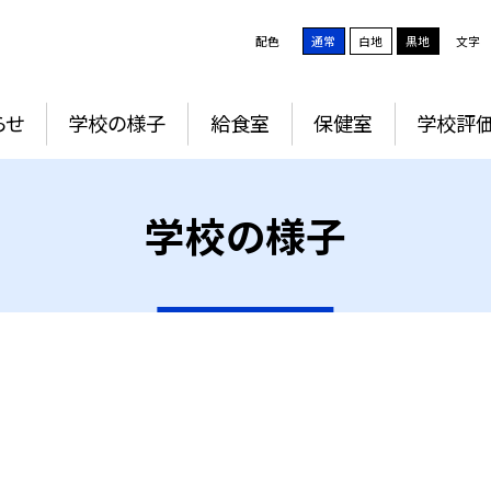
配色
通常
白地
黒地
文字
らせ
学校の様子
給食室
保健室
学校評
学校の様子