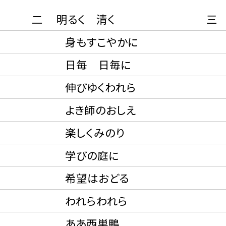
二 明るく 清く
三
身もすこやかに
幸
日毎 日毎に
た
伸びゆくわれら
い
よき師のおしえ
古
楽しくみのり
誇
学びの庭に
と
希望はおどる
理
われらわれら
わ
ああ西巣鴨
あ