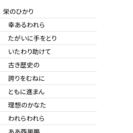
 栄のひかり
あるわれら
がいに手をとり
たわり助けて
き歴史の
りをむねに
もに進まん
想のかなた
れらわれら
あ西巣鴨