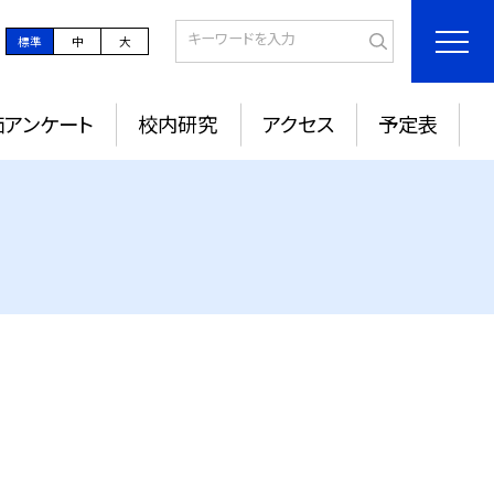
標準
中
大
価アンケート
校内研究
アクセス
予定表