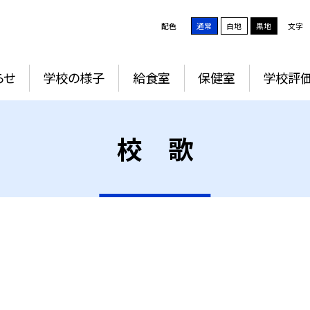
配色
通常
白地
黒地
文字
らせ
学校の様子
給食室
保健室
学校評
校 歌