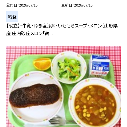
公開日
2026/07/15
更新日
2026/07/15
給食
【献立】・牛乳・ねぎ塩豚丼・いももちスープ・メロン（山形県
産 庄内砂丘メロン「鶴...