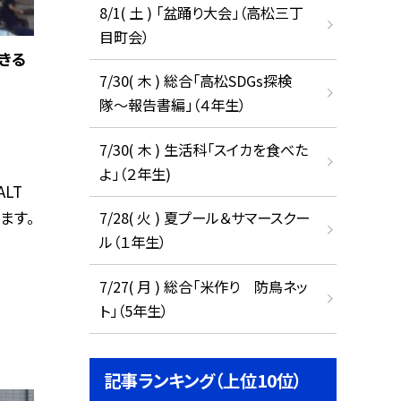
8/1( 土 ) 「盆踊り大会」（高松三丁
目町会）
きる
7/30( 木 ) 総合「高松SDGs探検
隊〜報告書編」（４年生）
7/30( 木 ) 生活科「スイカを食べた
よ」（２年生)
LT
ます。
7/28( 火 ) 夏プール＆サマースクー
ル（１年生）
7/27( 月 ) 総合「米作り 防鳥ネッ
ト」（5年生）
記事ランキング（上位10位）