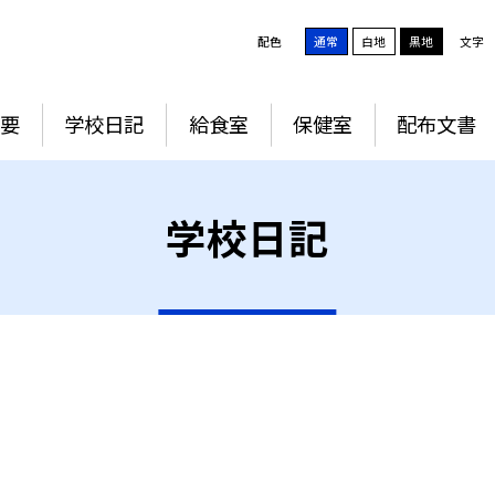
配色
通常
白地
黒地
文字
要
学校日記
給食室
保健室
配布文書
学校日記