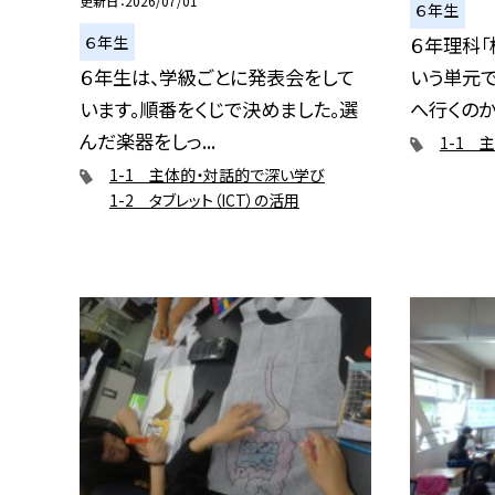
更新日
2026/07/01
６年生
６年生
６年理科「
６年生は、学級ごとに発表会をして
いう単元
います。順番をくじで決めました。選
へ行くのかを
んだ楽器をしっ...
1-1 
1-1 主体的・対話的で深い学び
1-2 タブレット（ICT）の活用