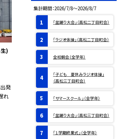
集計期間：2026/7/8～2026/8/7
「盆踊り大会」（高松二丁目町会）
「ラジオ体操」（高松二丁目町会）
生)
全校朝会（全学年）
「子ども 夏休みラジオ体操」
（高松三丁目町会）
て出発
遅れ
「サマースクール」（全学年）
「盆踊り大会」（高松三丁目町会）
「１学期終業式」（全学年）