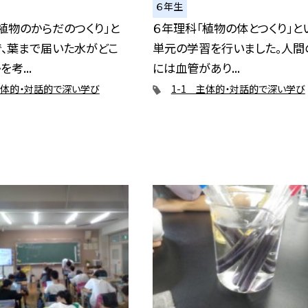
６年生
植物のからだのつくり」と
６年理科「植物の体とつくり」と
で、葉まで届いた水がどこ
単元の学習を行いました。人間
考...
には血管があり...
主体的・対話的で深い学び
1-1 主体的・対話的で深い学び