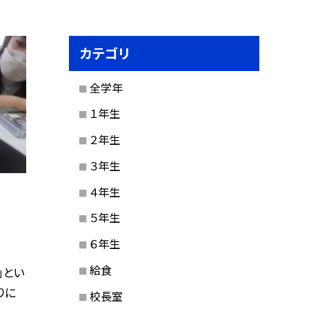
カテゴリ
全学年
１年生
２年生
３年生
４年生
５年生
６年生
給食
」とい
りに
校長室