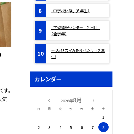
「中学校体験」（６年生）
「学習情報センター ２日目」
（全学年）
生活科「スイカを食べたよ」（２年
）
生)
カレンダー
です。
人気
8月
2026年
日
月
火
水
木
金
土
1
2
3
4
5
6
7
8