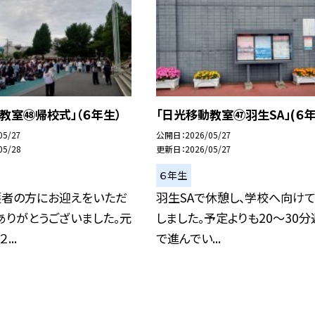
教室㊽帰校式」（６年生）
「日光移動教室㊼羽生SA」(６年
05/27
公開日
2026/05/27
05/28
更新日
2026/05/27
６年生
護者の方にお迎えをいただ
羽生SAで休憩し、学校へ向け
ありがとうございました。元
しました。予定よりも20〜30分
...
で進んでい...