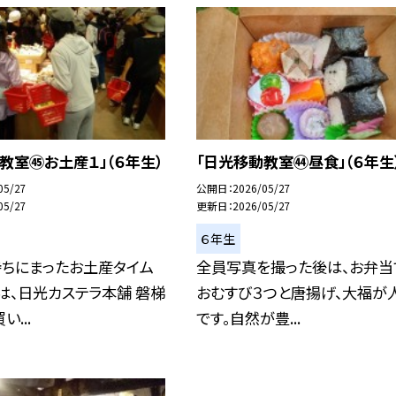
教室㊺お土産１」（６年生）
「日光移動教室㊹昼食」（６年生
05/27
公開日
2026/05/27
05/27
更新日
2026/05/27
６年生
待ちにまったお土産タイム
全員写真を撮った後は、お弁当
は、日光カステラ本舗 磐梯
おむすび３つと唐揚げ、大福が
...
です。自然が豊...