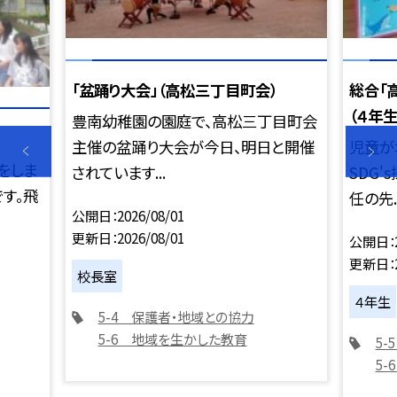
「盆踊り大会」（高松三丁目町会）
総合「
（４年生
豊南幼稚園の園庭で、高松三丁目町会
主催の盆踊り大会が今日、明日と開催
児童が
をしま
されています...
SDG
す。飛
任の先..
公開日
2026/08/01
更新日
2026/08/01
公開日
更新日
校長室
４年生
5-4 保護者・地域との協力
5-6 地域を生かした教育
5
5