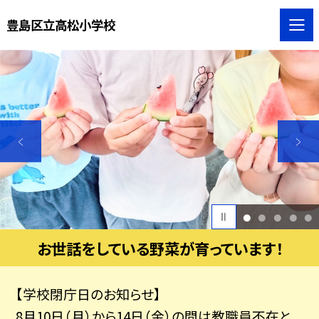
豊島区立高松小学校
1
2
3
4
5
お世話をしている野菜が育っています！
【学校閉庁日のお知らせ】
8月10日（月）から14日（金）の間は教職員不在と