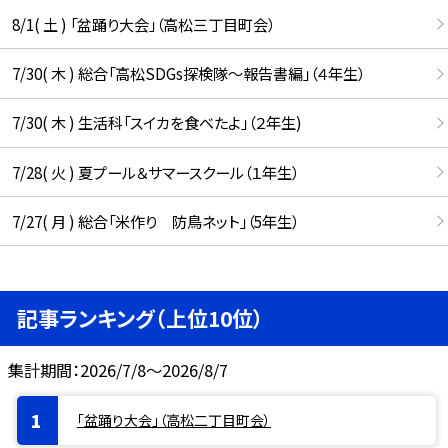
8/1( 土 ) 「盆踊り大会」（高松三丁目町会）
7/30( 木 ) 総合「高松SDGs探検隊〜報告書編」（４年生）
7/30( 木 ) 生活科「スイカを食べたよ」（２年生)
7/28( 火 ) 夏プール＆サマースクール（１年生）
7/27( 月 ) 総合「米作り 防鳥ネット」（5年生）
記事ランキング（上位10位）
集計期間：2026/7/8～2026/8/7
「盆踊り大会」（高松二丁目町会）