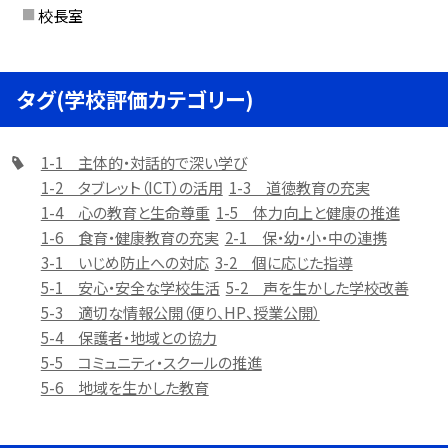
校長室
タグ(学校評価カテゴリー)
1-1 主体的・対話的で深い学び
1-2 タブレット（ICT）の活用
1-3 道徳教育の充実
1-4 心の教育と生命尊重
1-5 体力向上と健康の推進
1-6 食育・健康教育の充実
2-1 保・幼・小・中の連携
3-1 いじめ防止への対応
3-2 個に応じた指導
5-1 安心・安全な学校生活
5-2 声を生かした学校改善
5-3 適切な情報公開（便り、HP、授業公開）
5-4 保護者・地域との協力
5-5 コミュニティ・スクールの推進
5-6 地域を生かした教育