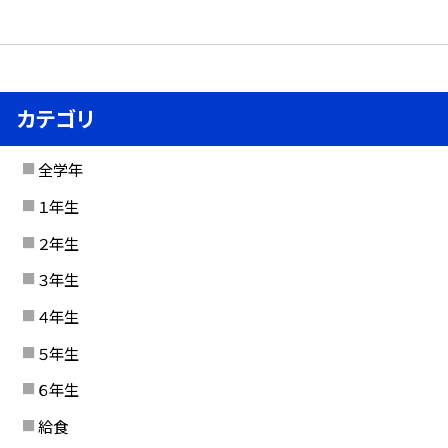
カテゴリ
全学年
１年生
２年生
３年生
４年生
５年生
６年生
給食