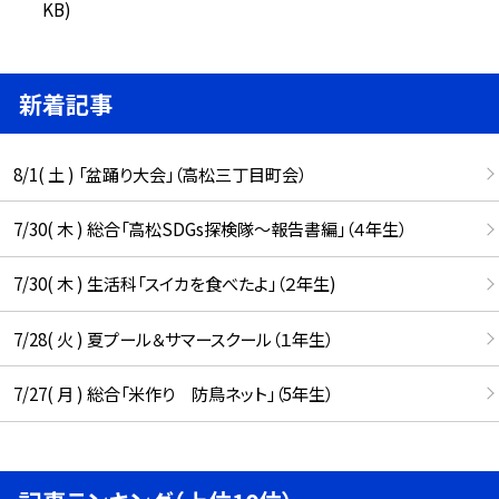
KB)
新着記事
8/1( 土 ) 「盆踊り大会」（高松三丁目町会）
7/30( 木 ) 総合「高松SDGs探検隊〜報告書編」（４年生）
7/30( 木 ) 生活科「スイカを食べたよ」（２年生)
7/28( 火 ) 夏プール＆サマースクール（１年生）
7/27( 月 ) 総合「米作り 防鳥ネット」（5年生）