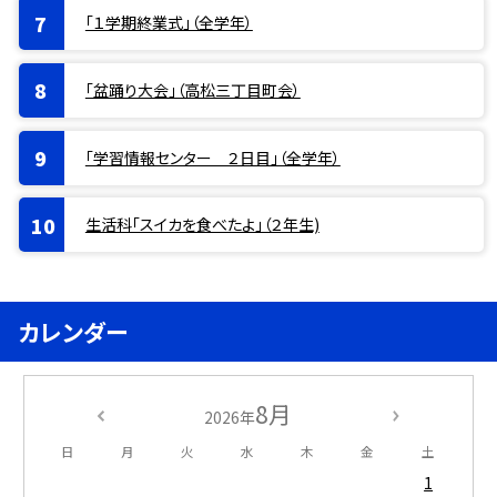
「１学期終業式」（全学年）
「盆踊り大会」（高松三丁目町会）
「学習情報センター ２日目」（全学年）
生活科「スイカを食べたよ」（２年生)
カレンダー
8月
2026年
日
月
火
水
木
金
土
1