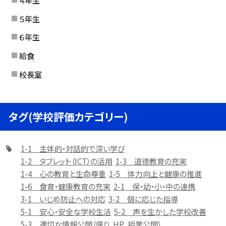
４年生
５年生
６年生
給食
校長室
タグ(学校評価カテゴリー)
1-1 主体的・対話的で深い学び
1-2 タブレット（ICT）の活用
1-3 道徳教育の充実
1-4 心の教育と生命尊重
1-5 体力向上と健康の推進
1-6 食育・健康教育の充実
2-1 保・幼・小・中の連携
3-1 いじめ防止への対応
3-2 個に応じた指導
5-1 安心・安全な学校生活
5-2 声を生かした学校改善
5-3 適切な情報公開（便り、HP、授業公開）