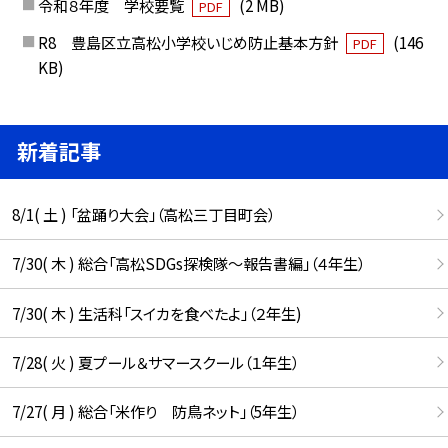
令和８年度 学校要覧
(2 MB)
PDF
R8 豊島区立高松小学校いじめ防止基本方針
(146
PDF
KB)
新着記事
8/1( 土 ) 「盆踊り大会」（高松三丁目町会）
7/30( 木 ) 総合「高松SDGs探検隊〜報告書編」（４年生）
7/30( 木 ) 生活科「スイカを食べたよ」（２年生)
7/28( 火 ) 夏プール＆サマースクール（１年生）
7/27( 月 ) 総合「米作り 防鳥ネット」（5年生）