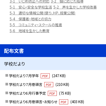
3-1 いじめ防止への対応
3-2 個に応じた指導
5-1 安心・安全な学校生活
5-2 声を生かした学校改善
5-3 適切な情報公開（便り、HP、授業公開）
5-4 保護者・地域との協力
5-5 コミュニティ・スクールの推進
5-6 地域を生かした教育
配布文書
学校だより
学校だより７月学年
(247 KB)
PDF
学校だより７月巻頭言
(210 KB)
PDF
学校だより６月行事予定
(75 KB)
PDF
学校だより６月巻頭言・お知らせ
(403 KB)
PDF