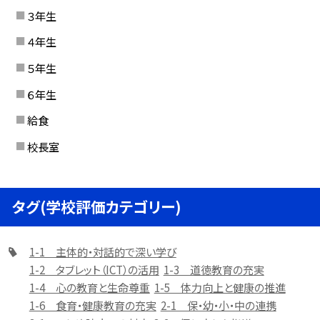
３年生
４年生
５年生
６年生
給食
校長室
タグ(学校評価カテゴリー)
1-1 主体的・対話的で深い学び
1-2 タブレット（ICT）の活用
1-3 道徳教育の充実
1-4 心の教育と生命尊重
1-5 体力向上と健康の推進
1-6 食育・健康教育の充実
2-1 保・幼・小・中の連携