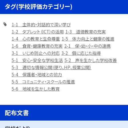
タグ(学校評価カテゴリー)
1-1 主体的・対話的で深い学び
1-2 タブレット（ICT）の活用
1-3 道徳教育の充実
1-4 心の教育と生命尊重
1-5 体力向上と健康の推進
1-6 食育・健康教育の充実
2-1 保・幼・小・中の連携
3-1 いじめ防止への対応
3-2 個に応じた指導
5-1 安心・安全な学校生活
5-2 声を生かした学校改善
5-3 適切な情報公開（便り、HP、授業公開）
5-4 保護者・地域との協力
5-5 コミュニティ・スクールの推進
5-6 地域を生かした教育
配布文書