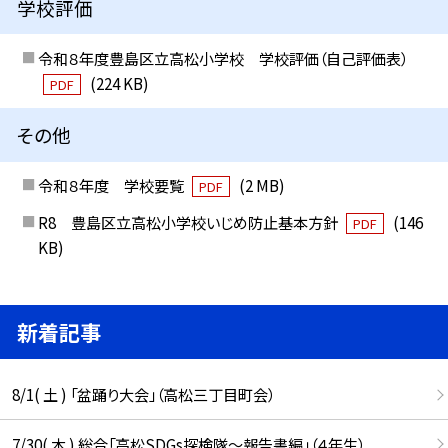
学校評価
令和８年度豊島区立高松小学校 学校評価（自己評価表）
(224 KB)
PDF
その他
令和８年度 学校要覧
(2 MB)
PDF
R8 豊島区立高松小学校いじめ防止基本方針
(146
PDF
KB)
新着記事
8/1( 土 ) 「盆踊り大会」（高松三丁目町会）
7/30( 木 ) 総合「高松SDGs探検隊〜報告書編」（４年生）