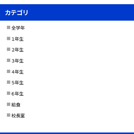
カテゴリ
全学年
１年生
２年生
３年生
４年生
５年生
６年生
給食
校長室