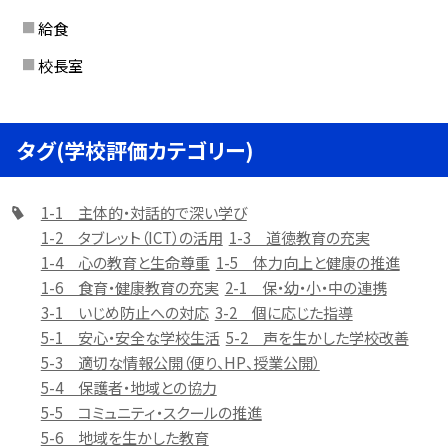
給食
校長室
タグ(学校評価カテゴリー)
1-1 主体的・対話的で深い学び
1-2 タブレット（ICT）の活用
1-3 道徳教育の充実
1-4 心の教育と生命尊重
1-5 体力向上と健康の推進
1-6 食育・健康教育の充実
2-1 保・幼・小・中の連携
3-1 いじめ防止への対応
3-2 個に応じた指導
5-1 安心・安全な学校生活
5-2 声を生かした学校改善
5-3 適切な情報公開（便り、HP、授業公開）
5-4 保護者・地域との協力
5-5 コミュニティ・スクールの推進
5-6 地域を生かした教育