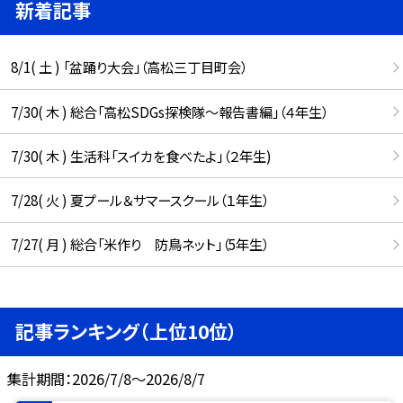
新着記事
8/1( 土 ) 「盆踊り大会」（高松三丁目町会）
7/30( 木 ) 総合「高松SDGs探検隊〜報告書編」（４年生）
7/30( 木 ) 生活科「スイカを食べたよ」（２年生)
7/28( 火 ) 夏プール＆サマースクール（１年生）
7/27( 月 ) 総合「米作り 防鳥ネット」（5年生）
記事ランキング（上位10位）
集計期間：2026/7/8～2026/8/7