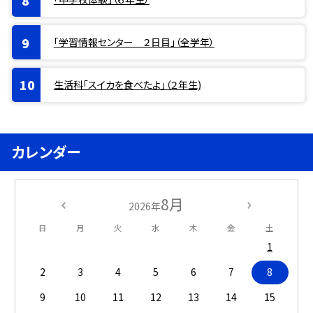
「学習情報センター ２日目」（全学年）
生活科「スイカを食べたよ」（２年生)
カレンダー
8月
2026年
日
月
火
水
木
金
土
1
2
3
4
5
6
7
8
9
10
11
12
13
14
15