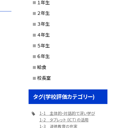
１年生
２年生
３年生
４年生
５年生
６年生
給食
校長室
タグ(学校評価カテゴリー)
1-1 主体的・対話的で深い学び
1-2 タブレット（ICT）の活用
1-3 道徳教育の充実