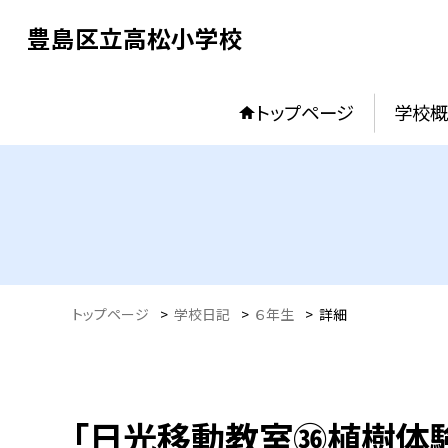
豊島区立高松小学校
トップページ
学校概
トップページ
>
学校日記
>
６年生
>
詳細
「日光移動教室㊱植樹体験