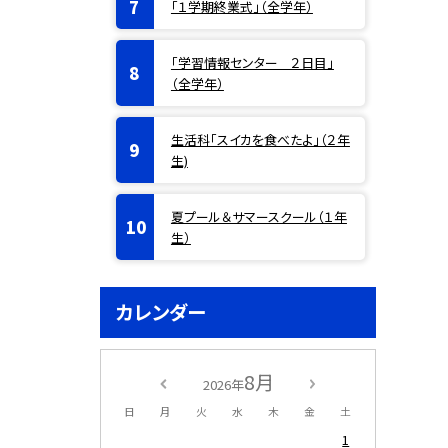
「１学期終業式」（全学年）
「学習情報センター ２日目」
（全学年）
生活科「スイカを食べたよ」（２年
生)
夏プール＆サマースクール（１年
生）
カレンダー
8月
2026年
日
月
火
水
木
金
土
1