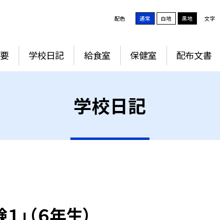
配色
通常
白地
黒地
文字
要
学校日記
給食室
保健室
配布文書
学校日記
１」（６年生）