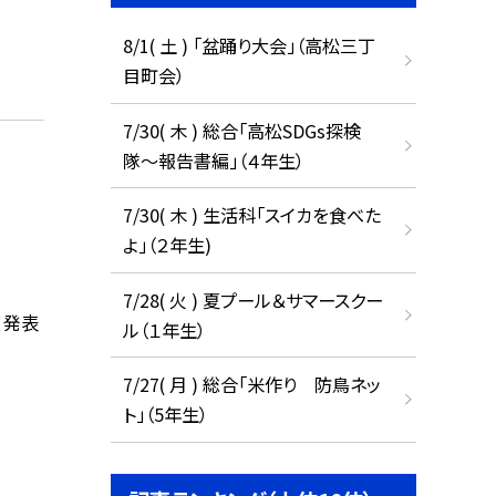
8/1( 土 ) 「盆踊り大会」（高松三丁
目町会）
7/30( 木 ) 総合「高松SDGs探検
隊〜報告書編」（４年生）
7/30( 木 ) 生活科「スイカを食べた
よ」（２年生)
7/28( 火 ) 夏プール＆サマースクー
 発表
ル（１年生）
7/27( 月 ) 総合「米作り 防鳥ネッ
ト」（5年生）