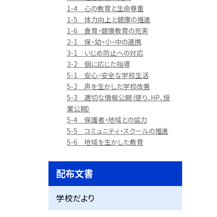
1-4 心の教育と生命尊重
1-5 体力向上と健康の推進
1-6 食育・健康教育の充実
2-1 保・幼・小・中の連携
3-1 いじめ防止への対応
3-2 個に応じた指導
5-1 安心・安全な学校生活
5-2 声を生かした学校改善
5-3 適切な情報公開（便り、HP、授
業公開）
5-4 保護者・地域との協力
5-5 コミュニティ・スクールの推進
5-6 地域を生かした教育
配布文書
学校だより