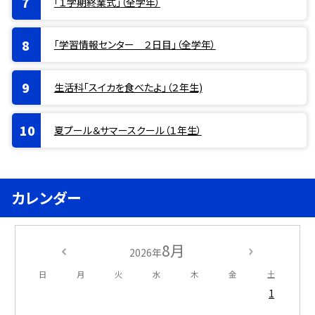
「１学期終業式」（全学年）
「学習情報センター ２日目」（全学年）
生活科「スイカを食べたよ」（２年生)
夏プール＆サマースクール（１年生）
カレンダー
8月
2026年
日
月
火
水
木
金
土
1