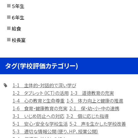
５年生
６年生
給食
校長室
タグ(学校評価カテゴリー)
1-1 主体的・対話的で深い学び
1-2 タブレット（ICT）の活用
1-3 道徳教育の充実
1-4 心の教育と生命尊重
1-5 体力向上と健康の推進
1-6 食育・健康教育の充実
2-1 保・幼・小・中の連携
3-1 いじめ防止への対応
3-2 個に応じた指導
5-1 安心・安全な学校生活
5-2 声を生かした学校改善
5-3 適切な情報公開（便り、HP、授業公開）