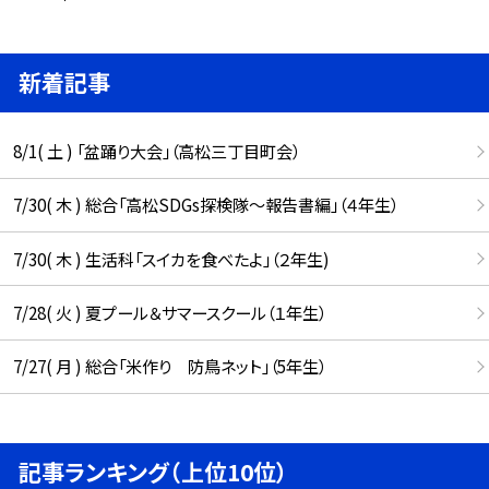
新着記事
8/1( 土 ) 「盆踊り大会」（高松三丁目町会）
7/30( 木 ) 総合「高松SDGs探検隊〜報告書編」（４年生）
7/30( 木 ) 生活科「スイカを食べたよ」（２年生)
7/28( 火 ) 夏プール＆サマースクール（１年生）
7/27( 月 ) 総合「米作り 防鳥ネット」（5年生）
記事ランキング（上位10位）