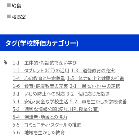
給食
校長室
タグ(学校評価カテゴリー)
1-1 主体的・対話的で深い学び
1-2 タブレット（ICT）の活用
1-3 道徳教育の充実
1-4 心の教育と生命尊重
1-5 体力向上と健康の推進
1-6 食育・健康教育の充実
2-1 保・幼・小・中の連携
3-1 いじめ防止への対応
3-2 個に応じた指導
5-1 安心・安全な学校生活
5-2 声を生かした学校改善
5-3 適切な情報公開（便り、HP、授業公開）
5-4 保護者・地域との協力
5-5 コミュニティ・スクールの推進
5-6 地域を生かした教育