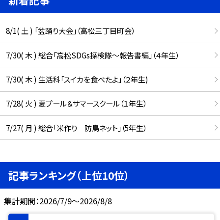
8/1( 土 ) 「盆踊り大会」（高松三丁目町会）
7/30( 木 ) 総合「高松SDGs探検隊〜報告書編」（４年生）
7/30( 木 ) 生活科「スイカを食べたよ」（２年生)
7/28( 火 ) 夏プール＆サマースクール（１年生）
7/27( 月 ) 総合「米作り 防鳥ネット」（5年生）
記事ランキング（上位10位）
集計期間：2026/7/9～2026/8/8