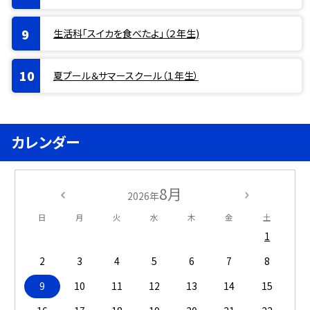
生活科「スイカを食べたよ」（２年生)
夏プール＆サマースクール（１年生）
カレンダー
8月
2026年
日
月
火
水
木
金
土
1
2
3
4
5
6
7
8
9
10
11
12
13
14
15