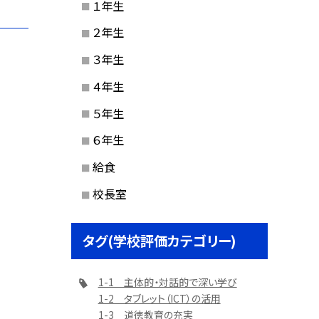
１年生
２年生
３年生
４年生
５年生
６年生
給食
校長室
タグ(学校評価カテゴリー)
1-1 主体的・対話的で深い学び
1-2 タブレット（ICT）の活用
1-3 道徳教育の充実