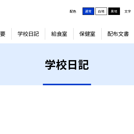
配色
通常
白地
黒地
文字
要
学校日記
給食室
保健室
配布文書
学校日記