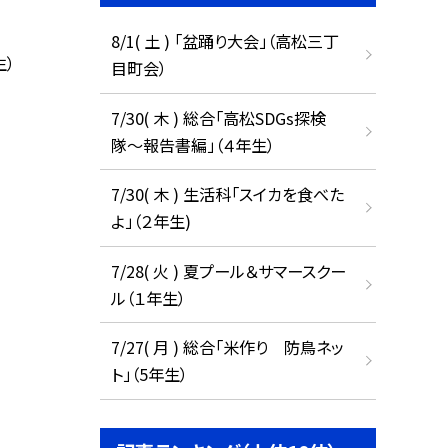
8/1( 土 ) 「盆踊り大会」（高松三丁
生）
目町会）
7/30( 木 ) 総合「高松SDGs探検
隊〜報告書編」（４年生）
7/30( 木 ) 生活科「スイカを食べた
よ」（２年生)
7/28( 火 ) 夏プール＆サマースクー
ル（１年生）
7/27( 月 ) 総合「米作り 防鳥ネッ
ト」（5年生）