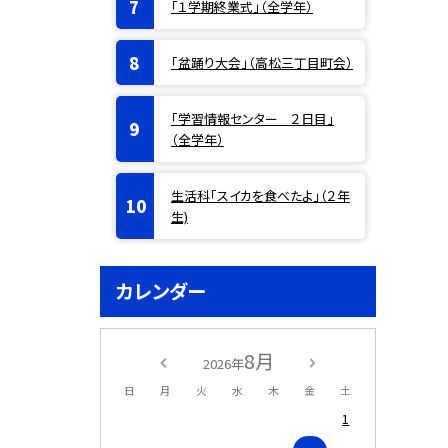
「１学期終業式」（全学年）
「盆踊り大会」（高松三丁目町会）
「学習情報センター ２日目」
（全学年）
生活科「スイカを食べたよ」（２年
生)
カレンダー
8月
2026年
日
月
火
水
木
金
土
1