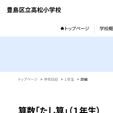
豊島区立高松小学校
トップページ
学校概
トップページ
>
学校日記
>
１年生
>
詳細
算数「たし算」（１年生）