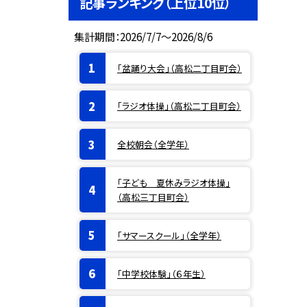
記事ランキング（上位10位）
集計期間：2026/7/7～2026/8/6
「盆踊り大会」（高松二丁目町会）
「ラジオ体操」（高松二丁目町会）
全校朝会（全学年）
「子ども 夏休みラジオ体操」
（高松三丁目町会）
「サマースクール」（全学年）
「中学校体験」（６年生）