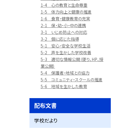
1-4 心の教育と生命尊重
1-5 体力向上と健康の推進
1-6 食育・健康教育の充実
2-1 保・幼・小・中の連携
3-1 いじめ防止への対応
3-2 個に応じた指導
5-1 安心・安全な学校生活
5-2 声を生かした学校改善
5-3 適切な情報公開（便り、HP、授
業公開）
5-4 保護者・地域との協力
5-5 コミュニティ・スクールの推進
5-6 地域を生かした教育
配布文書
学校だより