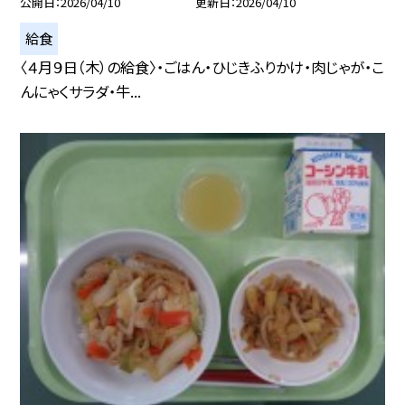
公開日
2026/04/10
更新日
2026/04/10
給食
〈４月９日（木）の給食〉・ごはん・ひじきふりかけ・肉じゃが・こ
んにゃくサラダ・牛...