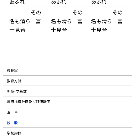
あふれ
あふれ
あふれ
その
その
その
名も清ら 富
名も清ら 富
名も清ら 富
士見台
士見台
士見台
校長室
教育方針
児童・学級数
年間指導計画及び評価計画
沿 革
校 歌
学校評価