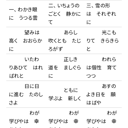
二、 いちょうの
三、 雪の形
一、 わかき眼
ごとく 静かに
は それぞれ
に うつる雲
て
に
望みは
あらし
光こも
高く おおらか
吹くとも たじ
りて きらきら
に
ろがず
と
いたわ
正しき
われら
りあひて はれ
道を ましぐら
は個性 育て
ばれと
に
つつ
日に日
あすの
ともに
に進む たのし
よき日を 願
学ぶよ 新しく
さよ
はばや
わが
わが
わが
学びやは 幸
学びやは 幸
学びやは 幸