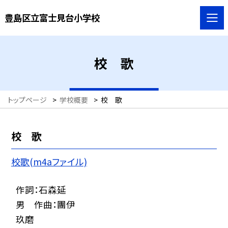
豊島区立富士見台小学校
校 歌
トップページ
>
学校概要
>
校 歌
校 歌
校歌(m4aファイル)
作詞：石森延
男 作曲：團伊
玖磨