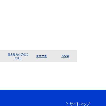
富士見台小学校の
配布文書
予定表
きまり
サイトマップ