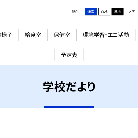
配色
通常
白地
黒地
文字
の様子
給食室
保健室
環境学習・エコ活動
予定表
学校だより