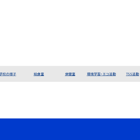
学校の様子
給食室
保健室
環境学習・エコ活動
TSS活動