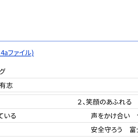
aファイル)
グ
童有志
２、笑顔のあふれる
ている
声をかけ合い つ
安全守ろう 富