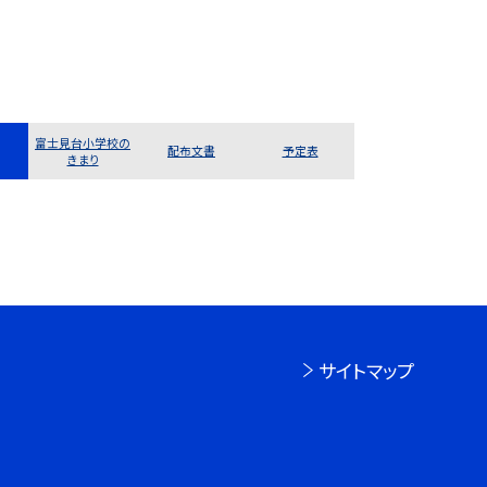
富士見台小学校の
配布文書
予定表
きまり
サイトマップ