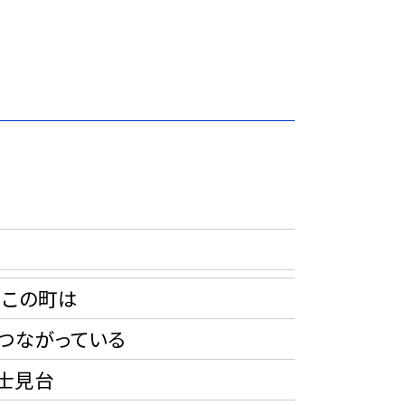
 この町は
ながっている
士見台