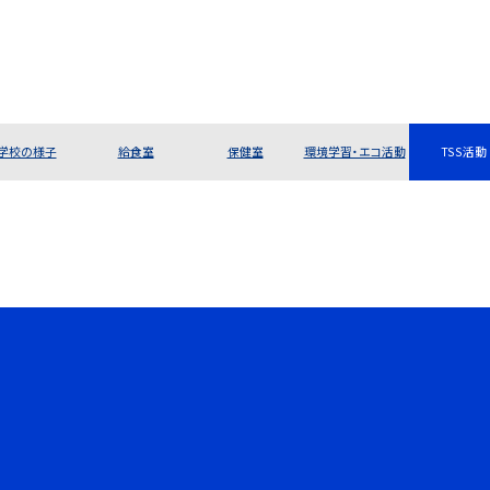
学校の様子
給食室
保健室
環境学習・エコ活動
TSS活動