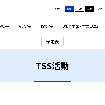
配色
通常
白地
黒地
文字
の様子
給食室
保健室
環境学習・エコ活動
予定表
TSS活動