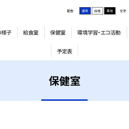
配色
通常
白地
黒地
文字
の様子
給食室
保健室
環境学習・エコ活動
予定表
保健室