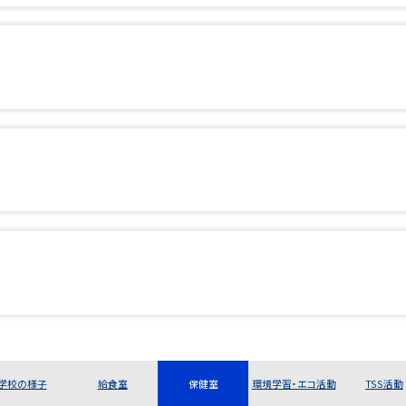
学校の様子
給食室
保健室
環境学習・エコ活動
TSS活動