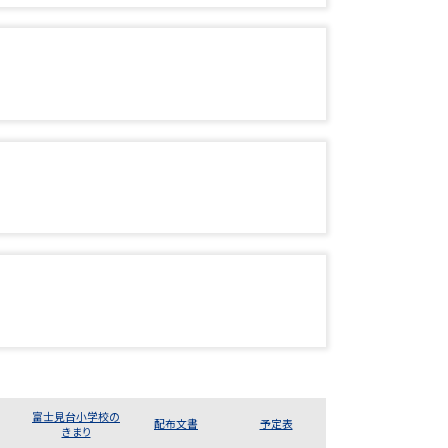
富士見台小学校の
配布文書
予定表
きまり