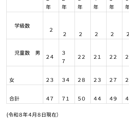
年
年
年
年
年
学級数
２
２
２
２
２
児童数 男
３
２４
２２
２１
２２
２
７
女
２３
３４
２８
２３
２７
２
合計
４７
７１
５０
４４
４９
４
(令和８年４月８日現在）