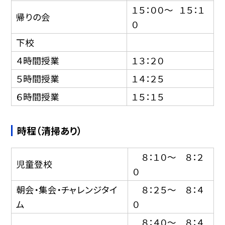
１５：００〜 １５：１
帰りの会
０
下校
４時間授業
１３：２０
５時間授業
１４：２５
６時間授業
１５：１５
時程（清掃あり）
８：１０〜 ８：２
児童登校
０
朝会・集会・チャレンジタイ
８：２５〜 ８：４
ム
０
８：４０〜 ８：４