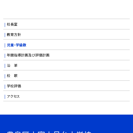
校長室
教育方針
児童・学級数
年間指導計画及び評価計画
沿 革
校 歌
学校評価
アクセス