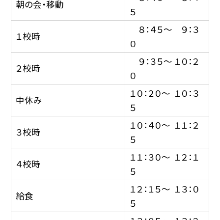
朝の会・移動
５
８：４５〜 ９：３
１校時
０
９：３５〜 １０：２
２校時
０
１０：２０〜 １０：３
中休み
５
１０：４０〜 １１：２
３校時
５
１１：３０〜 １２：１
４校時
５
１２：１５〜 １３：０
給食
５