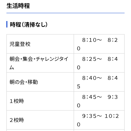
生活時程
時程（清掃なし）
８：１０〜 ８：２
児童登校
０
朝会・集会・チャレンジタイ
８：２５〜 ８：４
ム
０
８：４０〜 ８：４
朝の会・移動
５
８：４５〜 ９：３
１校時
０
９：３５〜 １０：２
２校時
０