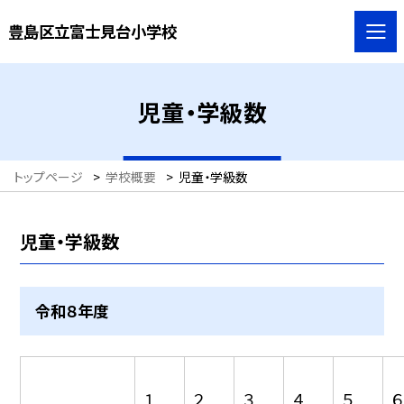
豊島区立富士見台小学校
児童・学級数
トップページ
>
学校概要
>
児童・学級数
児童・学級数
令和８年度
１
２
３
４
５