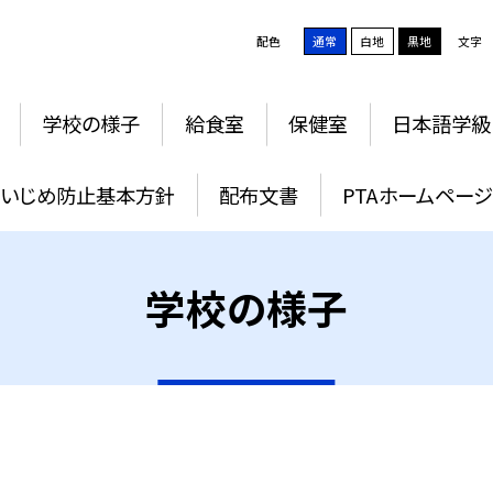
配色
通常
白地
黒地
文字
学校の様子
給食室
保健室
日本語学級
いじめ防止基本方針
配布文書
PTAホームペー
学校の様子