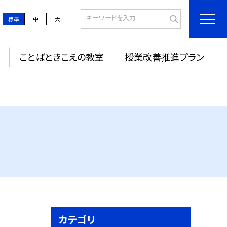
標準
中
大
ことばときこえの教室
授業改善推進プラン
ジ
カテゴリ