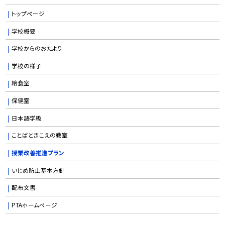
トップページ
学校概要
学校からのおたより
学校の様子
給食室
保健室
日本語学級
ことばときこえの教室
授業改善推進プラン
いじめ防止基本方針
配布文書
PTAホームページ