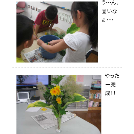
う〜ん、
固いな
ぁ・・・
やった
ー完
成！！