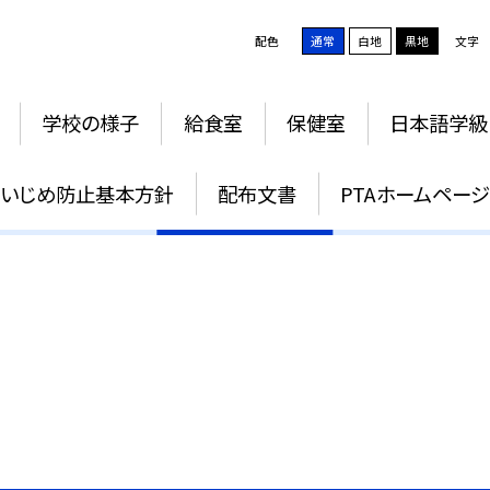
配色
通常
白地
黒地
文字
学校の様子
給食室
保健室
日本語学級
いじめ防止基本方針
いじめ防止基本方針
配布文書
PTAホームペー