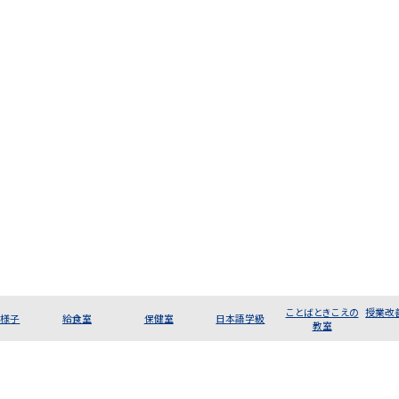
ことばときこえの
授業改
の様子
給食室
保健室
日本語学級
教室