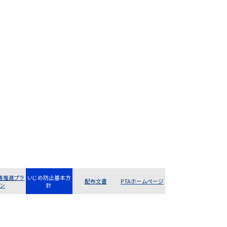
善推進プラ
いじめ防止基本方
配布文書
PTAホームページ
ン
針