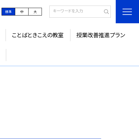
標準
中
大
ことばときこえの教室
授業改善推進プラン
ジ