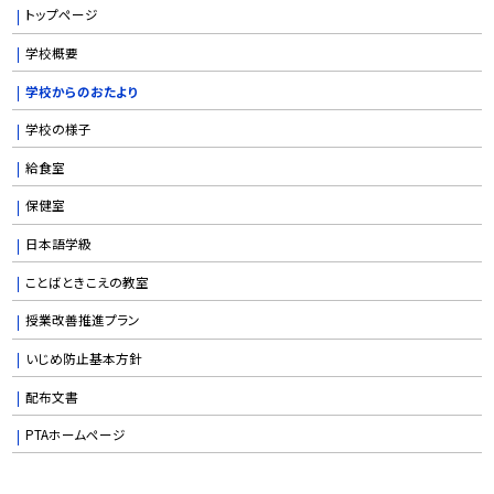
トップページ
学校概要
学校からのおたより
学校の様子
給食室
保健室
日本語学級
ことばときこえの教室
授業改善推進プラン
いじめ防止基本方針
配布文書
PTAホームページ