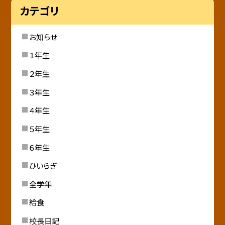
カテゴリ
お知らせ
１年生
２年生
３年生
４年生
５年生
６年生
ひいらぎ
全学年
給食
校長日記