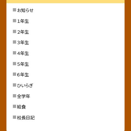
お知らせ
１年生
２年生
３年生
４年生
５年生
６年生
ひいらぎ
全学年
給食
校長日記