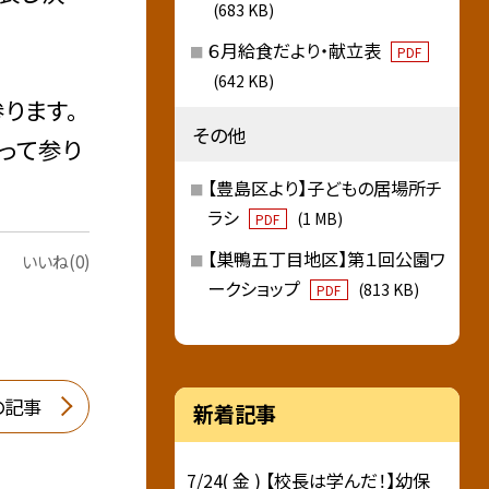
(683 KB)
６月給食だより・献立表
PDF
(642 KB)
ります。
その他
って参り
【豊島区より】子どもの居場所チ
ラシ
(1 MB)
PDF
【巣鴨五丁目地区】第１回公園ワ
いいね(0)
ークショップ
(813 KB)
PDF
の記事
新着記事
7/24( 金 ) 【校長は学んだ！】幼保