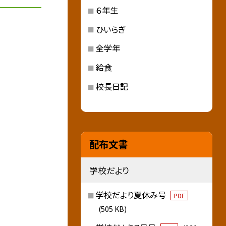
６年生
ひいらぎ
全学年
給食
校長日記
配布文書
学校だより
学校だより夏休み号
PDF
(505 KB)