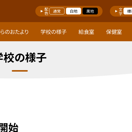
配色
文字
通常
白地
黒地
標
らのおたより
学校の様子
給食室
保健室
学校の様子
開始