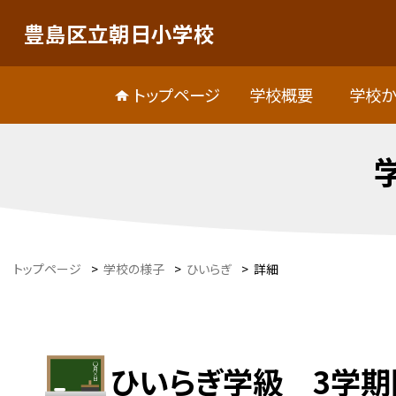
豊島区立朝日小学校
トップページ
学校概要
学校か
トップページ
>
学校の様子
>
ひいらぎ
>
詳細
ひいらぎ学級 3学期