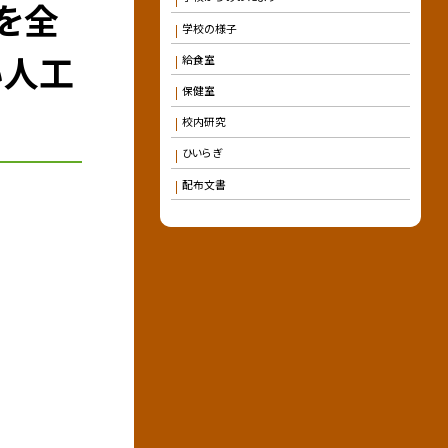
を全
学校の様子
い人工
給食室
保健室
校内研究
ひいらぎ
配布文書