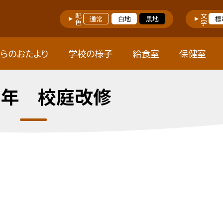
配色
文字
通常
白地
黒地
標
らのおたより
学校の様子
給食室
保健室
周年 校庭改修