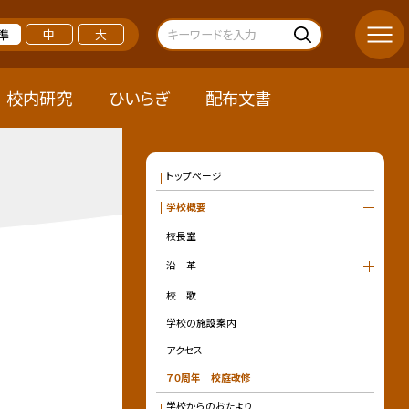
準
中
大
校内研究
ひいらぎ
配布文書
トップページ
学校概要
校長室
沿 革
校 歌
学校の施設案内
アクセス
７０周年 校庭改修
学校からのおたより