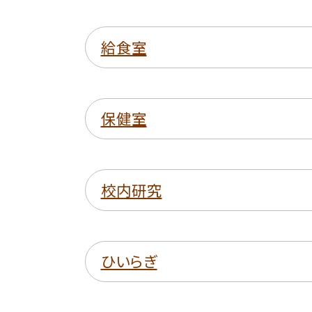
給食室
保健室
校内研究
ひいらぎ