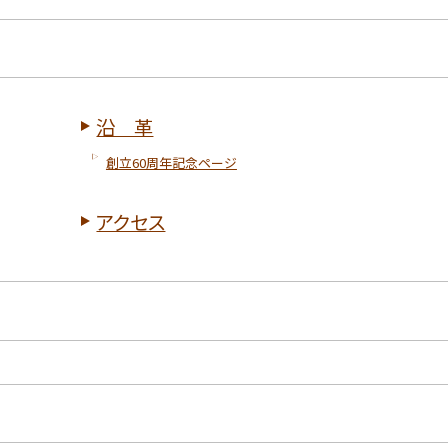
沿 革
創立60周年記念ページ
アクセス