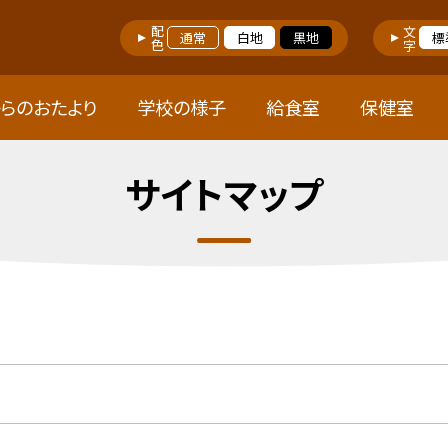
配色
文字
通常
白地
黒地
標
らのおたより
学校の様子
給食室
保健室
サイトマップ